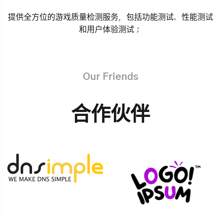
提供全方位的游戏质量检测服务，包括功能测试、性能测试
和用户体验测试；
Our Friends
合作伙伴