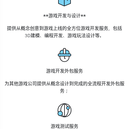
**游戏开发与设计**
提供从概念创意到游戏上线的全方位游戏开发服务，包括
3D建模、编程开发、游戏玩法设计等。
游戏开发外包服务
为其他游戏公司提供从概念设计到完成的全流程开发外包服
务；
游戏测试服务